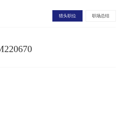
猎头职位
职场总结
20670
；