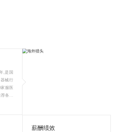
年,是国
疗器械行
0家服医
推荐各类
信任,医
薪酬绩效